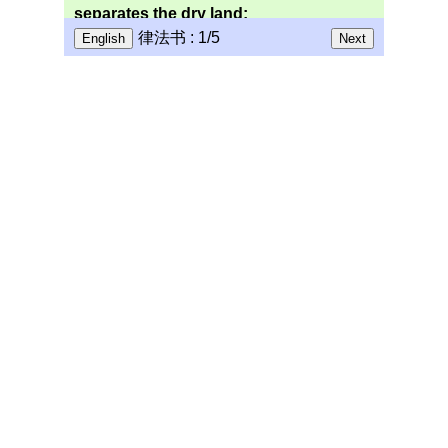
separates the dry land;
律法书 : 1/5
English
Next
9 神说，天下的水要聚在一处，使旱地露
出来。事就这样成了。 10 神称旱地为地，
称水的聚处为海。神看着是好的。 11 神
说，地要发生青草，和结种子的菜蔬，并
结果子的树木，各从其类，果子都包着
核。事就这样成了。 12 于是地发生了青
草，和结种子的菜蔬，各从其类，并结果
子的树木，各从其类，果子都包着核。神
看着是好的。 13 有晚上，有早晨，是第三
日。
forms the sun, moon, and stars;
14 神说，天上要有光体，可以分昼夜，作
记号，定节令，日子，年岁。 15 并要发光
在天空，普照在地上。事就这样成了。 16
于是神造了两个大光，大的管昼，小的管
夜。又造众星。 17 就把这些光摆列在天
空，普照在地上。 18 管理昼夜，分别明
暗。神看着是好的。 19 有晚上，有早晨，